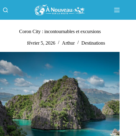
Passer
au
contenu
Coron City : incontournables et excursions
février 5, 2026
Arthur
Destinations