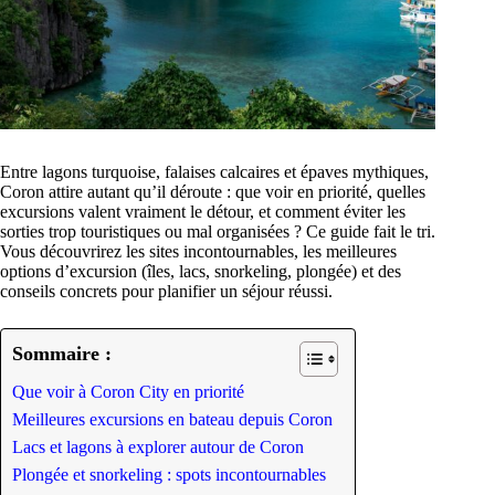
Entre lagons turquoise, falaises calcaires et épaves mythiques,
Coron attire autant qu’il déroute : que voir en priorité, quelles
excursions valent vraiment le détour, et comment éviter les
sorties trop touristiques ou mal organisées ? Ce guide fait le tri.
Vous découvrirez les sites incontournables, les meilleures
options d’excursion (îles, lacs, snorkeling, plongée) et des
conseils concrets pour planifier un séjour réussi.
Sommaire :
Que voir à Coron City en priorité
Meilleures excursions en bateau depuis Coron
Lacs et lagons à explorer autour de Coron
Plongée et snorkeling : spots incontournables